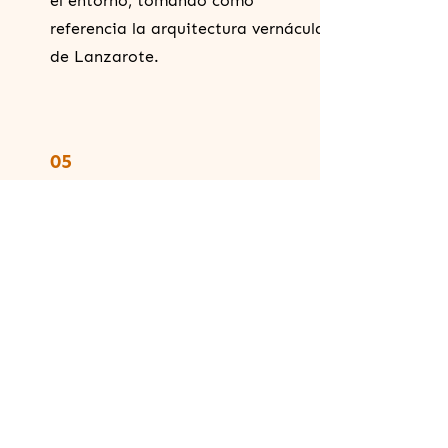
el entorno, tomando como
referencia la arquitectura vernácula
de Lanzarote.
05
ESTRUCTURA Y
DISTRIBUCIÓN
El edificio presenta una estructura
fragmentada con terrazas, puentes
y escaleras. Su disposición recuerda
a los pueblos tradicionales de
laderas: conectados pero con zonas
diferenciadas. Esta distribución
aporta una sensación de privacidad